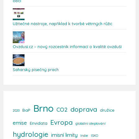
obcí
Užitečné nástroje, například k tvorbě větrných růžic
Ovzdusi.cz – nový rozcestník informací o kvalitě ovzduší
Saharský písečný prach
Brno
doprava
CO2
BaP
družice
2020
Evropa
emise
Envidata
globální oteplování
hydrologie
imisní limity
Indie
ISKO