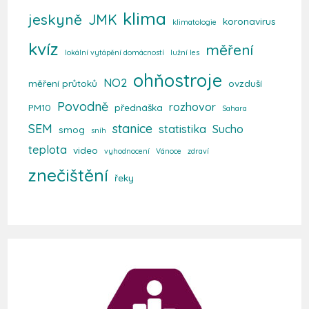
klima
jeskyně
JMK
koronavirus
klimatologie
kvíz
měření
lokální vytápění domácností
lužní les
ohňostroje
NO2
měření průtoků
ovzduší
Povodně
rozhovor
PM10
přednáška
Sahara
SEM
stanice
statistika
Sucho
smog
sníh
teplota
video
vyhodnocení
Vánoce
zdraví
znečištění
řeky