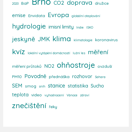
Brno
doprava
CO2
BaP
družice
2020
Evropa
emise
Envidata
globální oteplování
hydrologie
imisní limity
Indie
ISKO
klima
jeskyně
JMK
koronavirus
klimatologie
kvíz
měření
lokální vytápění domácností
lužní les
ohňostroje
NO2
měření průtoků
ovzduší
Povodně
rozhovor
PM10
přednáška
Sahara
SEM
stanice
statistika
Sucho
smog
sníh
teplota
video
vyhodnocení
Vánoce
zdraví
znečištění
řeky