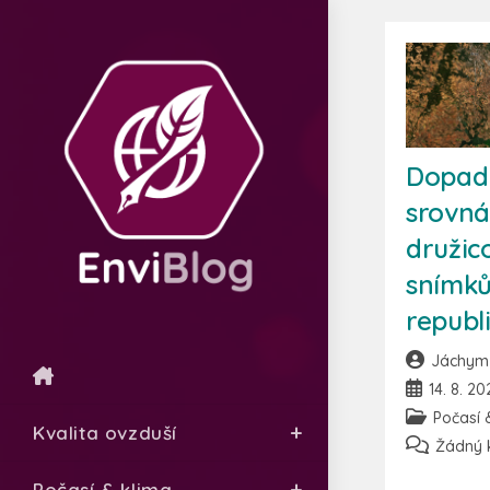
Dopady
srovná
družic
snímků
republ
Jáchym 
14. 8. 20
Počasí 
Kvalita ovzduší
Žádný 
Počasí & klima