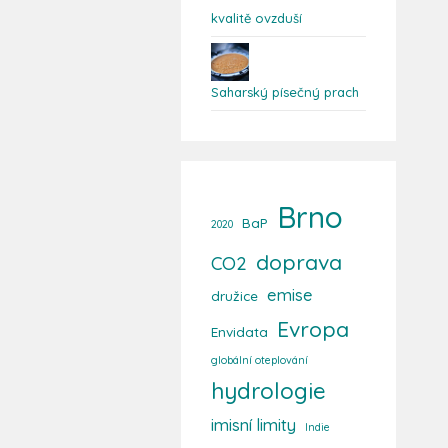
kvalitě ovzduší
Saharský písečný prach
Brno
BaP
2020
doprava
CO2
emise
družice
Evropa
Envidata
globální oteplování
hydrologie
imisní limity
Indie