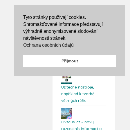
Tyto stránky používají cookies.
Shromažďované informace představují
Elementor #6863
výhradně anonymizované slodování
návštěvnosti stránek.
Ochrana osobních údajů
Přehledné a detailní
informace o odpadech
Přijmout
až na úroveň obcí
Užitečné nástroje,
například k tvorbě
větrných růžic
Ovzdusi.cz – nový
rozcestník informací o