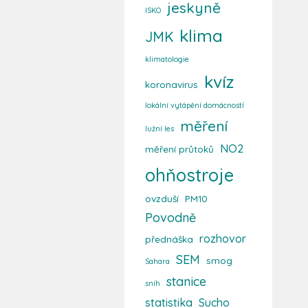
jeskyně
ISKO
klima
JMK
klimatologie
kvíz
koronavirus
lokální vytápění domácností
měření
lužní les
NO2
měření průtoků
ohňostroje
ovzduší
PM10
Povodně
rozhovor
přednáška
SEM
smog
Sahara
stanice
sníh
statistika
Sucho