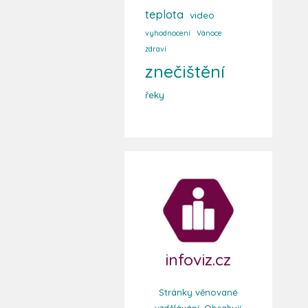
teplota
video
vyhodnocení
Vánoce
zdraví
znečištění
řeky
infoviz.cz
Stránky věnované
vzdělávání. Obsahují