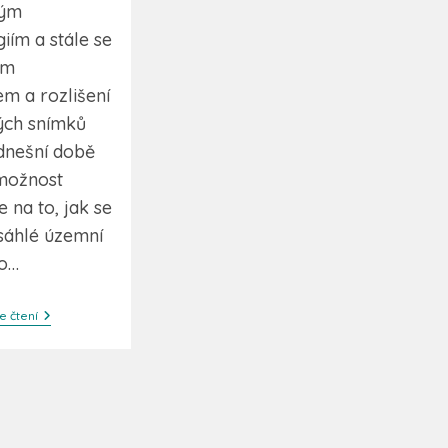
vým
iím a stále se
ím
m a rozlišení
ých snímků
nešní době
 možnost
e na to, jak se
sáhlé územní
to…
e čtení