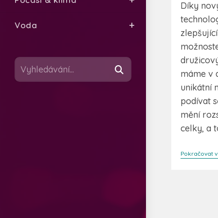
Díky no
technolog
Voda
zlepšujíc
možnoste
družicov
Vyhledávání...
máme v d
unikátní
podívat s
mění roz
celky, a 
Pokračovat v