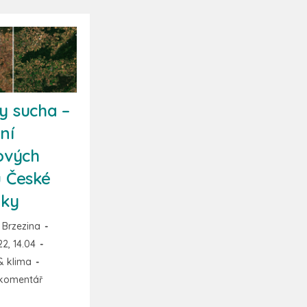
 sucha –
ní
ových
 České
iky
Brzezina
22, 14.04
& klima
komentář